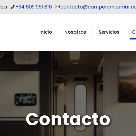
das
+34 609 951 816
contacto@campersmaumar.c
Inicio
Nosotros
Servicios
C
Contacto