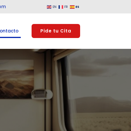
om
ES
EN
FR
ontacto
Pide tu Cita